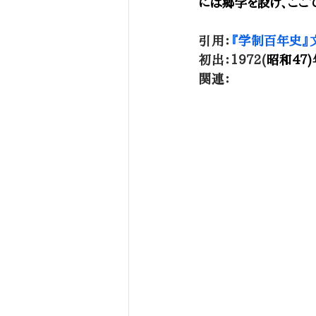
には郷学を設け、ここ
引用：
『学制百年史』
初出：1972(
昭和47
関連：