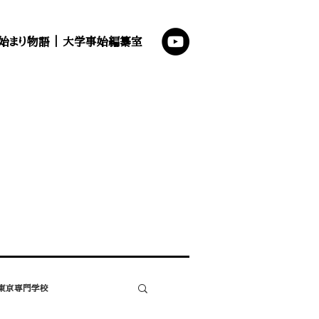
始まり物語
｜
大学事始編纂室
東京専門学校