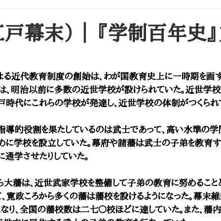
昌平坂学問所（昌平黌）
大学校・文部省
戸幕末） ｜ ​『学制百年史
よる近代教育制度の創始は、わが国教育史上に一時期を画す
ては、明治以前に多数の近世学校が設けられていた。近世学
戸時代にこれらの学校が発達し、近世学校の体制がつくられ
指導的役割を果たしているのは武士であって、高い水準の学
めに学校を設立していた。幕府や諸藩は武士の子弟を教育す
に通学させたりしていた。
大藩は、近世武家学校を整備して子弟の教育に努めることと
、寛政ころから多くの藩は藩校を設けるようになった。幕末
なり、全国の藩校数は二七〇校ほどに達していた。また、藩