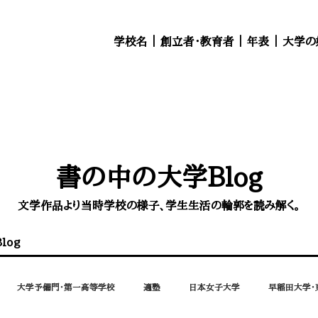
学校名
｜
創立者・教育者
｜
年表
｜
大学の
書の中の大学Blog
文学作品より当時学校の様子、学生生活の輪郭を読み解く。
log
大学予備門・第一高等学校
適塾
日本女子大学
早稲田大学・