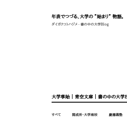
年表でつづる、大学の ”始まり” 物語。
ダイガクコトハジメ
-
書の中の大学Blog
大学事始
｜
青空文庫
｜
書の中の大学B
すべて
開成所・大学南校
慶應義塾