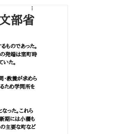
』文部省
るものであった。
校の発端は室町時
ていた。
問・教養が求めら
るため学問所を
なった。これら
維新期には小藩も
内の主要な町など