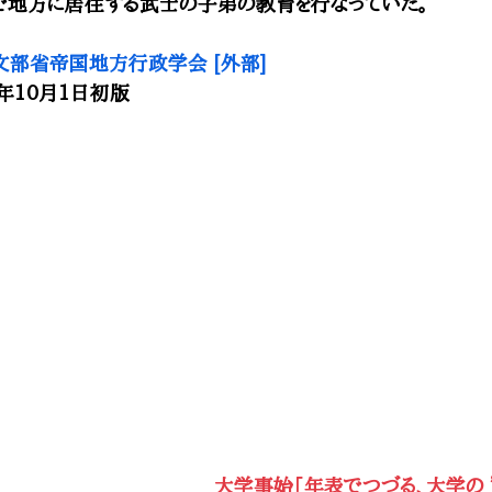
で地方に居住する武士の子弟の教育を行なっていた。
文部省
帝国地方行政学会 [外部]
)年10月1日初版
大学事始「年表でつづる、大学の ”