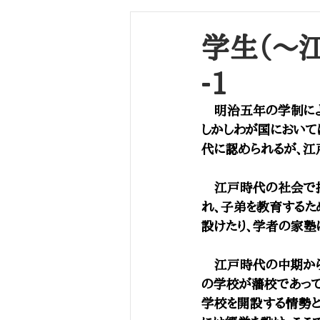
長崎海軍伝習所
学生（～江戸幕末）
学生（～江
-1
　明治五年の学制に
しかしわが国におい
代に認められるが、江
　江戸時代の社会で
れ、子弟を教育するた
設けたり、学者の家塾
　江戸時代の中期から
の学校が藩校であって
学校を開設する情勢と