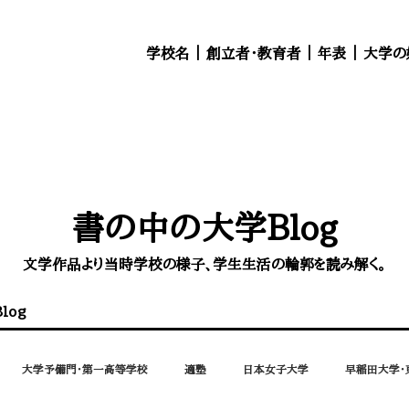
学校名
｜
創立者・教育者
｜
年表
｜
大学の
書の中の大学Blog
文学作品より当時学校の様子、学生生活の輪郭を読み解く。
log
大学予備門・第一高等学校
適塾
日本女子大学
早稲田大学・