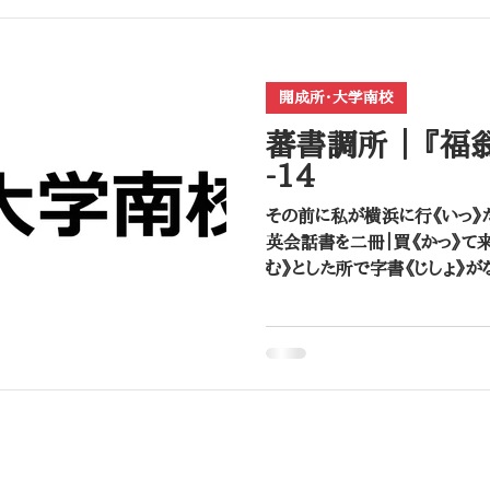
昌平坂学問所（昌平黌）
大学校・文部省
開成所・大学南校
蕃書調所 ｜ ​『
-14
その前に私が横浜に行《いっ》
英会話書を二冊｜買《かっ》て来
む》とした所で字書《じしょ》
先生なしで自分｜一人《ひとり
ら、どうか字書を欲《ほし》いもの