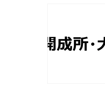
長崎海軍伝習所
学生（～江戸幕末）