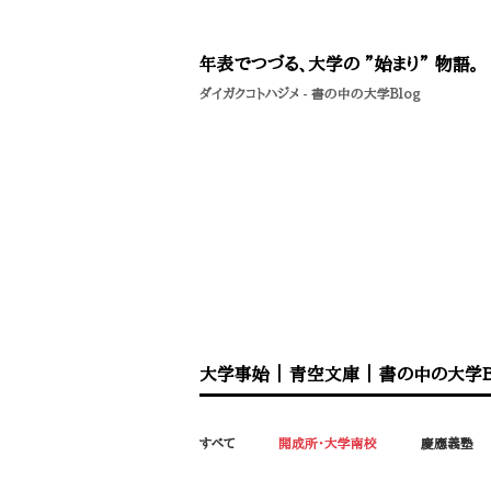
年表でつづる、大学の ”始まり” 物語。
ダイガクコトハジメ
-
書の中の大学Blog
大学事始
｜
青空文庫
｜
書の中の大学B
すべて
開成所・大学南校
慶應義塾