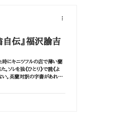
福翁自伝』福沢諭吉
た時にキニツフルの店で薄い蘭
た。ソレを独《ひとり》で読《よ
がない。英蘭対訳の字書があれば
》で解《げ》することが出来るか
だと云《い...