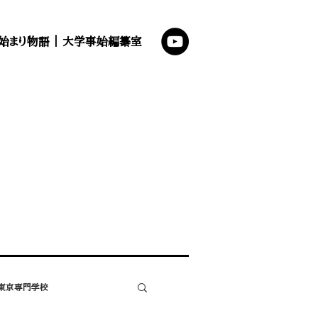
始まり物語
｜
大学事始編纂室
東京専門学校