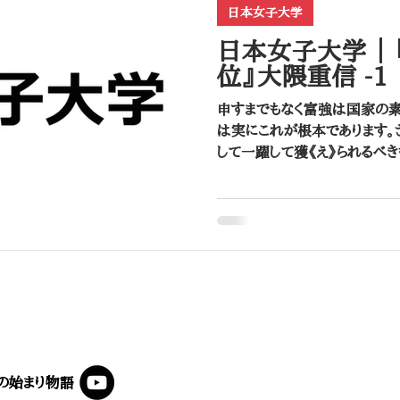
日本女子大学
日本女子大学 ｜
位』大隈重信 -1
申すまでもなく富強は国家の素
は実にこれが根本であります。
して一躍して獲《え》られるべ
根本を培養し、その素養を確実
してその根本を培養し、その素養
の始まり物語