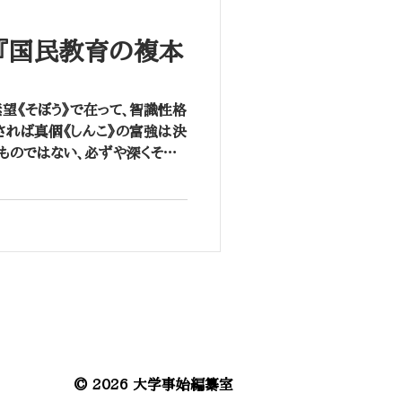
 『国民教育の複本
望《そぼう》で在って、智識性格
されば真個《しんこ》の富強は決
きものではない、必ずや深くその
にせねばなりません。而《しか》
を確実にする...
© 2026 大学事始編纂室