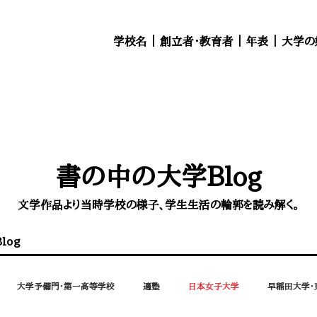
学校名
｜
創立者・教育者
｜
年表
｜
大学の
書の中の大学Blog
文学作品より当時学校の様子、学生生活の輪郭を読み解く。
log
大学予備門・第一高等学校
適塾
日本女子大学
早稲田大学・