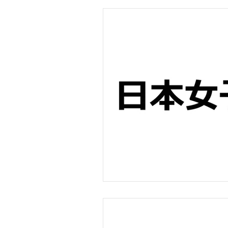
長崎海軍伝習所
学生（～江戸幕末）