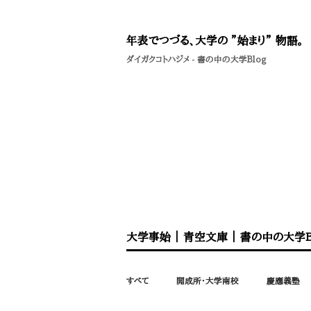
年表でつづる、大学の ”始まり” 物語。
ダイガクコトハジメ
-
書の中の大学Blog
大学事始
｜
青空文庫
｜
書の中の大学B
すべて
開成所・大学南校
慶應義塾