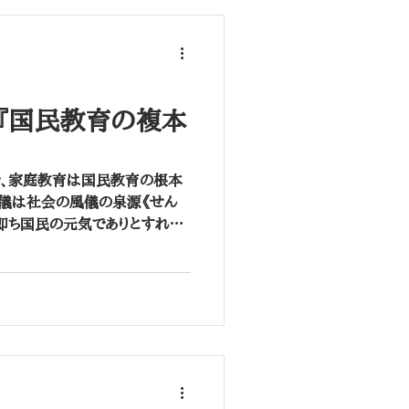
 『国民教育の複本
、家庭教育は国民教育の根本
風儀は社会の風儀の泉源《せん
即ち国民の元気でありとすれば、
もと》より其所《そこ》でありま
《あかつき》には...