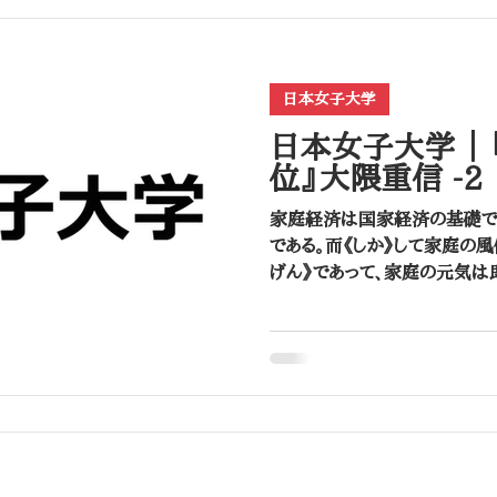
昌平坂学問所（昌平黌）
大学校・文部省
日本女子大学
日本女子大学 ｜
位』大隈重信 -2
家庭経済は国家経済の基礎で
である。而《しか》して家庭の
げん》であって、家庭の元気は
女子教育の国家に必要なる、素《
しょう。ことに内地雑居となった暁