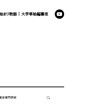
始まり物語
｜
大学事始編纂室
東京専門学校