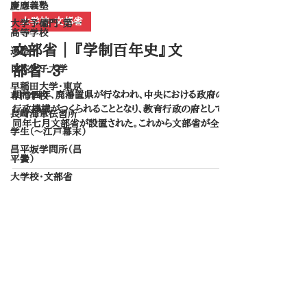
慶應義塾
大学校・文部省
大学予備門・第一
高等学校
文部省 ｜ ​『学制百年史』文
適塾
部省 -3
日本女子大学
早稲田大学・東京
明治四年、廃藩置県が行なわれ、中央における政府の
専門学校
行政機構がつくられることとなり、教育行政の府として
長崎海軍伝習所
同年七月文部省が設置された。これから文部省が全国
学生（～江戸幕末）
の諸学校をすべて統轄する制度となった。 文部省の長
昌平坂学問所（昌
官としては初めに江藤新平が文部大輔となったが、間も
平黌）
なく大木喬任が文部卿となり、...
大学校・文部省