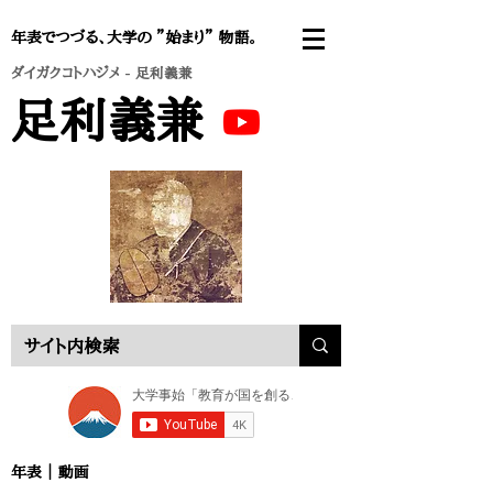
年表でつづる、大学の ”始まり” 物語。
ダイガクコトハジメ
- 足利義兼
足利義兼
年表 ｜
動画