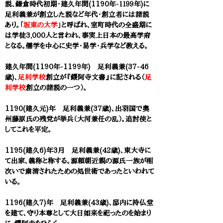
説、鎌倉時代初期・建久年間(1190年-１１９９年)に
足利義兼
が創立した説など年代・創立者には諸説
あり。「
坂東の大学
」と呼ばれ、室町時代の全盛期に
は学徒3,000人と言われ、事実上日本の最高学府
となる。儒学を中心に史学
・
易学・兵学など教える。
建久年間(1190年-1199年) 足利義兼(37-46
歳)、
足利学校
創立が『鑁阿寺文書』に記される（
足
利学校
創立の諸説の一つ）。
1190(建久元)年 足利義兼(37歳)、出羽国で奥
州藤原氏の残党が挙兵（大河兼任の乱）。追討使と
してこれを平定。
1195(建久6)年3月 足利義兼(42歳)、東大寺に
て出家、義称と称する。源頼朝近親の源氏一族が相
次いで粛清されたための処世術であったといわれて
いる。
1196(建久7)年 足利義兼(43歳)、邸内に持仏堂
を建て、守り本尊として大日如来を祀ったのを始まり