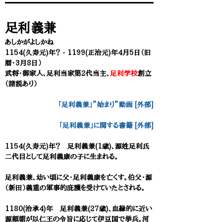
足利義兼
あしかがよしかね
1154(久寿元)年？ - 1199(正治元)年4月5日（旧
暦・3月8日）
武将・御家人、足利当家第2代当主、
足利学校
創立
（諸説あり
）
「足利義兼」”始まり”動画 [外部]
「足利義兼」に関する書籍 [外部]
1154(久寿元)年？ 足利義兼(1歳)、源姓足利氏
二代目として足利義康の子に生まれる。
足利義兼、幼い頃に父・足利義康を亡くす。伯父・源
（新田）義重の軍事的庇護を受けていたとされる。
1180(治承4)年 足利義兼(27歳)、血縁的に近い
源頼朝が以仁王の令旨に応じて伊豆国で挙兵。河