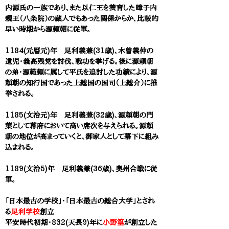
内源氏の一族であり、また以仁王を養育した暲子内
親王（八条院）の蔵人でもあった関係からか、比較的
早い時期から源頼朝に従軍。
1184(元暦元)年 足利義兼(31歳)、木曽義仲の
遺児・義高残党を討伐、戦功を挙げる。後に源頼朝
の弟・源範頼に属して平氏を追討した功績により、源
頼朝の知行国であった上総国の国司（上総介）に推
挙される。
1185(文治元)年 足利義兼(32歳)、源頼朝の門
葉として幕府において高い席次を与えられる。源頼
朝の地位が高まっていくと、御家人として幕下に組み
込まれる。
1189(文治5)年 足利義兼(36歳)、奥州合戦に従
軍。
「日本最古の学校」・「日本最古の総合大学」とされ
る
足利学校
創立
平安時代初期・832(天長9)年に
小野篁
が創立した