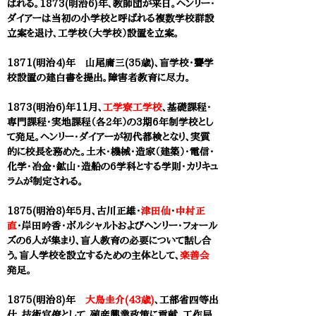
ばれる。1873(明治6)年、教師団が来日。ヘンリー・
ダイアーは当初の小学校と呼ばれる複数学校群設
立案を退け、工学校（大学校）設置を立案。
1871(明治4)年 山尾庸三(35歳)、盲学校・聾学
校設置の建白書を提出。障害者教育に尽力。
1873(明治6)年11月、
工学寮工学校
、基礎課程・
専門課程・実地課程（各2年）の3期6年制学校とし
て発足。ヘンリー・ダイアーが初代都検となり、実質
的に校長を務めた。
土木・機械・造家（建築）・電信・
化学・冶金・鉱山・造船の6学科とする学則・カリキュ
ラムが制定される。
1875(明治8)年5月、古川正雄・
津田仙
・
中村正
直
・岸田吟香・ボルシャルトおよびヘンリー・フォール
ズの6人が集まり、盲人教育の必要について話し合
う。盲人学校を設立するための主体として、
楽善会
発足。
1875(明治8)年
大鳥圭介(43歳)
、工部省四等出
仕。技術官僚として、殖産興業政策に貢献。工作局