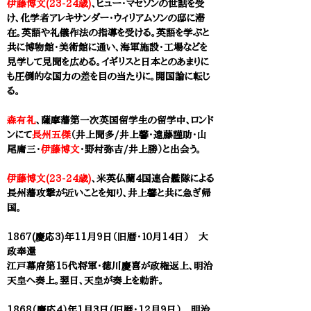
伊藤博文(23-24歳)
、ヒュー・マセソンの世話を受
け、化学者アレキサンダー・ウィリアムソンの邸に滞
在。英語や礼儀作法の指導を受ける。英語を学ぶと
共に博物館・美術館に通い、海軍施設・工場などを
見学して見聞を広める。イギリスと日本とのあまりに
も圧倒的な国力の差を目の当たりに。開国論に転じ
る。
森有礼
、薩摩藩第一次英国留学生の留学中、ロンド
ンにて
長州五傑
（井上聞多/井上馨
・
遠藤謹助・
山
尾庸三
・
伊藤博文
・野村弥吉/井上勝）と出会う。
伊藤博文(23-24歳)
、米英仏蘭4国連合艦隊による
長州藩攻撃が近いことを知り、井上馨と共に急ぎ帰
国。
1867(慶応3)年11月9日（旧暦・１０月14日） 大
政奉還
江戸幕府第15代将軍・徳川慶喜が政権返上、明治
天皇へ奏上。翌日、天皇が奏上を勅許。
1868（慶応4）年1月3日（旧暦・12月9日） 明治