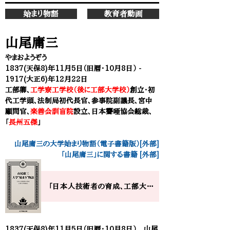
始まり物語
教育者動画
山尾庸三
やまおようぞう
1837(天保8)年11月5日（旧暦・10月8日） -
1917(大正6)年12月22日
工部卿、
工学寮工学校（後に工部大学校）
創立・
初
代工学頭、法制局初代長官、参事院副議長、宮中
顧問官、
楽善会訓盲院
設立、日本聾唖協会総裁、
「
長州五傑
」
山尾庸三の大学始まり物語（電子書籍版）[外部]
​「山尾庸三」に関する書籍 [外部]
「日本人技術者の育成、工部大学校創立」​ 山尾庸三の大学”始まり”物語
1837(天保8)年11月5日（旧暦・10月8日） 山尾