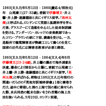
1863(文久3)年5月12日 - 1868(慶応4/明治元)
年 山尾庸三(27-32歳)、密航で
伊藤博文
・井上
馨・井上勝・遠藤謹助と共にイギリス留学。「
長州五
傑
」と呼ばれる。ロンドンにて英語と基礎科学を学ん
だ後、グラスゴーにて造船を中心とした徒弟制訓練
を受ける。アンダーソン・カレッジの音楽教師であっ
たコリン・ブラウンの家に下宿、講義を受ける。一方、
造船所で聴覚障害者が熟練工として働くのを見て、
国家の近代化には障害者教育が必要と確信。
1863(文久3)年5月12日 - 1864(文久4)年6月
伊藤博文(23-24歳)
、井上馨の薦めで海外渡航を
決意。藩命により陪臣から士籍に。密航で
山尾庸三
・
井上馨・井上勝・遠藤謹助と共にイギリス留学。「
長
州五傑
」と呼ばれる。荷物は1862(文久2)年発行の
間違いだらけの『英和対訳袖珍辞書』1冊と寝巻き
だけ。途中に寄港した清の上海で別の船に乗せられ
た際、水兵同然の粗末な扱いをされ苦難の海上生
活を強いられる。9月23日、ロンドン到着。