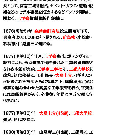
長として、官営工場を総括。セメント・ガラス・造船・紡
績などのモデル事業を推進するなどインフラ開発に
関わる。
工学寮
権頭兼製作寮頭に。
1876(明治9)年、
楽善会訓盲院
設立認可が下り、
東京府より3000円が下賜される。
前島密
・小松彰・
杉浦譲・
山尾庸三
が加わる。
1877(明治10)年1月、
工学寮
廃止。ボアンヴィル
設計による、当時世界で最も優れた工業教育施設と
される本館が完成。
工学寮工学校
は、
工部大学校
に
改称。初代校長に、工作局長・
大鳥圭介
。イギリスか
ら招聘された技師たちの指導の下、理論研究と実地
修練を組み合わせた高度な工学教育を行う。官費生
には奉職義務があり、卒業後7年間は官庁で働く取
り決めに。
1877(明治10)年
大鳥圭介(45歳)
、
工部大学校
発足、初代校長に。
1880(明治13)年 山尾庸三(44歳)、工部卿に。工