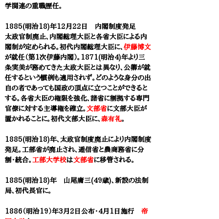
学関連の重職歴任。
1885(明治18)年12月22日 内閣制度発足
太政官制廃止、内閣総理大臣と各省大臣による内
閣制が定められる。初代内閣総理大臣に、
伊藤博文
が就任（第1次伊藤内閣）。
1871(明治4)年より三
条実美が務めてきた太政大臣とは異なり、公卿が就
任するという慣例も適用されず。
どのような身分の出
自の者であっても
国政の頂点に立つことができると
する。
各省大臣の権限を強化、諸省に割拠する専門
官僚に対する主導権を確立。
文部省
に文部大臣が
置かれることに。初代文部大臣に、
森有礼
。
1885(明治18)年、太政官制度廃止により内閣制度
発足。工部省が廃止され、逓信省と農商務省に分
割・統合。
工部大学校
は
文部省
に移管される。
1885(明治18)年 山尾庸三(49歳)、新設の法制
局、初代長官に。
1886（明治19）年3月2日公布・4月1日施行
帝