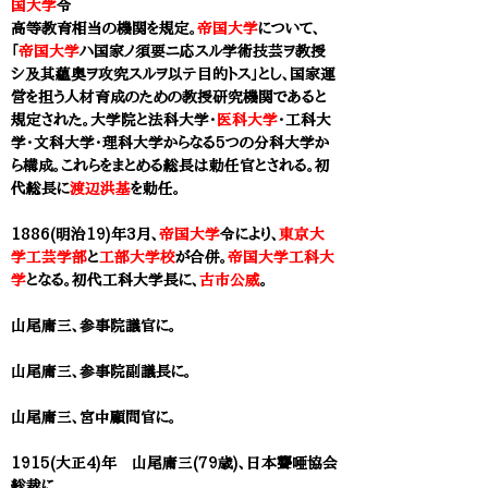
国大学
令
高等教育相当の機関を規定。
帝国大学
について、
「
帝国大学
ハ国家ノ須要ニ応スル学術技芸ヲ教授
シ及其蘊奥ヲ攻究スルヲ以テ目的トス」とし、国家運
営を担う人材育成のための教授研究機関であると
規定された。大学院と法科大学・
医科大学
・工科大
学・文科大学・理科大学からなる5つの分科大学か
ら構成。これらをまとめる総長は勅任官とされる。初
代総長に
渡辺洪基
を勅任。
1886(明治19)年3月、
帝国大学
令により、
東京大
学工芸学部
と
工部大学校
が合併。
帝国大学工科大
学
となる。初代工科大学長に、
古市公威
。
山尾庸三、参事院議官に。
山尾庸三、参事院副議長に。
山尾庸三、宮中顧問官に。
1915(大正4)年 山尾庸三(79歳)、日本聾唖協会
総裁に。