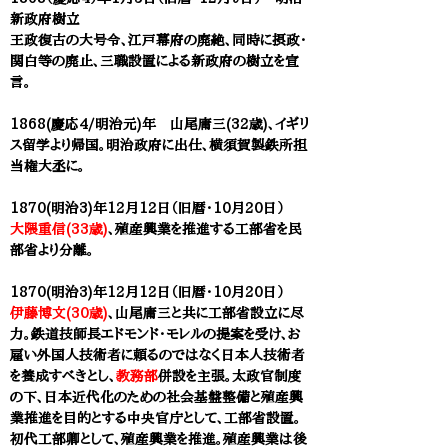
新政府樹立
王政復古の大号令、江戸幕府の廃絶、同時に摂政・
関白等の廃止、三職設置による新政府の樹立を宣
言。
1868(慶応4/明治元)年 山尾庸三(32歳)、イギリ
ス留学より帰国。明治政府に出仕、横須賀製鉄所担
当権大丞に。
1870(明治3)年12月12日（旧暦・10月20日）
大隈重信(33歳)
、殖産興業を推進する工部省を民
部省より分離。
1870(明治3)年12月12日（旧暦・10月20日）
伊藤博文(30歳)
、
山尾庸三
と共に工部省設立に尽
力。鉄道技師長エドモンド・モレルの提案を受け、お
雇い外国人技術者に頼るのではなく日本人技術者
を養成すべきとし、
教務部
併設を主張。太政官制度
の下、日本近代化のための社会基盤整備と殖産興
業推進を目的とする中央官庁として、工部省設置。​
初代工部卿として、殖産興業を推進。殖産興業は後