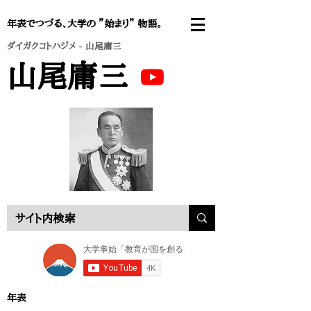
年表でつづる、大学の ”始まり” 物語。
ダイガクコトハジメ
- 山尾庸三
山尾庸三
年表