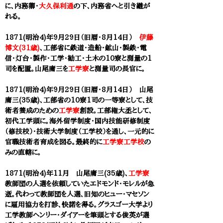
に、内務卿・
大久保利通
の下、内務省へと引き継が
れる。
1871(明治4)年9月29日（旧暦・
8月14日）
伊藤
博文(31歳)
、工部省に鉄道・造船・鉱山・製鉄・電
信
・
灯台・製作・工学・勧工・土木の10寮と測量の1
司を配置。
山尾庸三
を
工学寮
と測量司の長官に。
1871(明治4)年9月29日（旧暦・8月14日）
山尾
庸三(35歳)
、工部省の10寮1司の一等寮として、技
術者養成のための
工学寮
創設。工部権大丞として、
初代工学頭に。海外留学制度・国内技能研修制度
（修技校）・技術大学制度（工学校）を通し、一元的に
官職技術者育成を図る。最終的に
工学寮工学校
の
みの直轄に。
1871(明治4)年11月
山尾庸三(35歳)
、
工学寮
教師団の人選を依頼していたエドモンド･モレルが急
逝。代わって教師団を人選、旧知のヒュー・マセソン
に雇用協力を打診、快諾を得る。グラスゴー大学より
工学教師ヘンリー・ダイアーを筆頭とする俊英が選