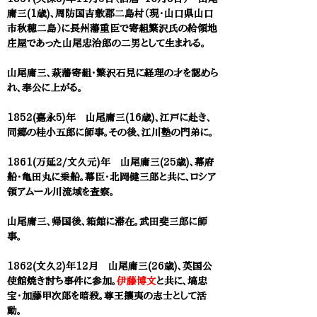
庸三(1歳)、周防国吉敷郡二島村（現・山口県山口
市秋穂二島）に長州藩重臣で寄組繁沢氏の給領地
庄屋であった山尾忠治郎の二男として生まれる。
山尾庸三、萩藩寄組・繁沢石見に経理の才を認めら
れ、奉公に上がる。
1852(嘉永5)年 山尾庸三(16歳)、江戸に赴き、
同郷の桂小五郎に師事。その後、江川塾の門弟に。
1861(万延2/文久元)年 山尾庸三(25歳)、幕府
船・亀田丸に乗船。幕臣・北岡健三郎と共に、ロシア
領アムール川流域を査察。
山尾庸三、帰国後、箱館に滞在。武田斐三郎に師
事。
1862(文久2)年12月 山尾庸三(26歳)、英国公
使館焼き討ち事件に参加。
伊藤博文
と共に、塙忠
宝・加藤甲次郎を暗殺。尊王攘夷の志士として活
動。