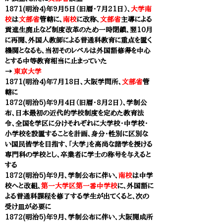
1871(明治4)年9月5日（旧暦・7月21日）、
大学南
校
は
文部省
管轄に、
南校
に改称、
文部省
主導による
貢進生廃止など制度改革のため一時閉鎖、翌10月
に再開、外国人教師による普通科教育に重点を置く
機関となるも、当初そのレベルは外国語修得を中心
とする中等教育相当に止まっていた
→
東京大学
1871(明治4)年7月18日、大阪学問所、
文部省
管
轄に
1872(明治5)年9月4日（旧暦・8月2日）、学制公
布、日本最初の近代的学校制度を定めた教育法
令、全国を学区に分けそれぞれに大学校・中学校・
小学校を設置することを計画、身分・性別に区別な
い国民皆学を目指す、「大学」を高尚な諸学を授ける
専門科の学校とし、卒業者に学士の称号を与えると
する
1872(明治5)年9月、学制公布に伴い、
南校
は中学
校へと改組、
第一大学区第一番中学校
に、外国語に
よる普通科課程を修了する学生が出てくると、次の
受け皿が必要に
1872(明治5)年9月、学制公布に伴い、大阪開成所