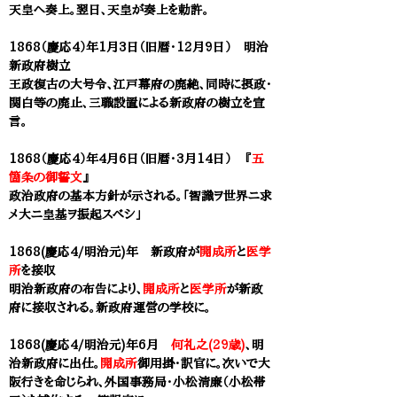
天皇へ奏上。翌日、天皇が奏上を勅許。
1868（慶応4）年1月3日（旧暦・12月9日） 明治
新政府樹立
王政復古の大号令、江戸幕府の廃絶、同時に摂政・
関白等の廃止、三職設置による新政府の樹立を宣
言。
1868（慶応4）年4月6日（旧暦・3月14日） 『
五
箇条の御誓文
』
政治政府の基本方針が示される。「智識ヲ世界ニ求
メ大ニ皇基ヲ振起スべシ」
1868(慶応4/明治元)年 新政府が
開成所
と
医学
所
を接収
明治新政府の布告により、
開成所
と
医学所
が新政
府に接収される。新政府運営の学校に。
1868(慶応4/明治元)年6月
何礼之(29歳)
、明
治新政府に出仕。
開成所
御用掛・訳官に。次いで大
阪行きを命じられ、外国事務局・小松清廉（小松帯