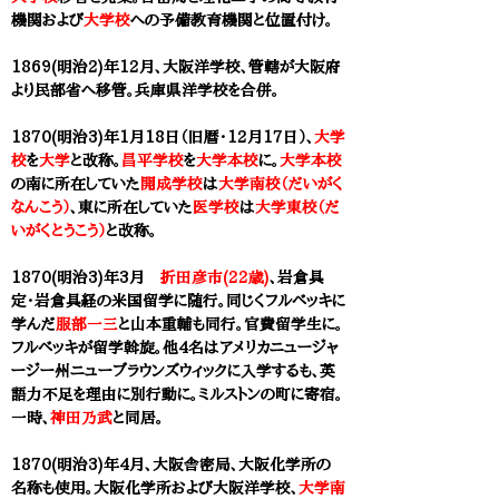
機関および
大学校
への予備教育機関と位置付け。
1869(明治2)年12月、大阪洋学校、管轄が大阪府
より民部省へ移管。
兵庫県洋学校を合併。
1870(明治3)年1月18日（旧暦・12月17日）、
大学
校
を
大学
と改称。
昌平学校
を
大学本校
に。
大学本校
の南に所在していた
開成学校
は
大学南校（だいがく
なんこう）
、東に所在していた
医学校
は
大学東校（だ
いがくとうこう）
と改称。
1870(明治3)年3月
折田彦市(22歳)
、岩倉具
定・岩倉具経の米国留学に随行。同じくフルベッキに
学んだ
服部一三
と山本重輔も同行。官費留学生に。
フルベッキが留学斡旋。他4名はアメリカニュージャ
ージー州ニューブラウンズウィックに入学するも、英
語力不足を理由に別行動に。ミルストンの町に寄宿。
一時、
神田乃武
と同居。
1870(明治3)年4月、大阪
舎密局、大阪化学所の
名称も使用。大阪化学所
および大阪洋学校、
大学南