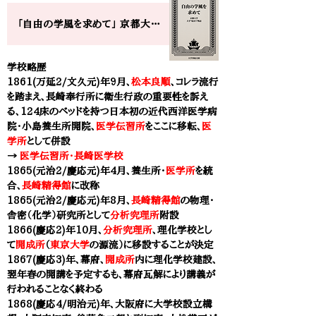
「自由の学風を求めて」​ 京都大学の大学”始まり”物語
学校略歴
1861(万延2/文久元)年9月、
松本良順
、コレラ流行
を踏まえ、長崎奉行所に衛生行政の重要性を訴え
る、124床のベッドを持つ日本初の近代西洋医学病
院・小島養生所開院、
医学伝習所
をここに移転、
医
学所
として併設
→
医学伝習所・長崎医学校
1865(元治2/慶応元)年4月、養生所・
医学所
を統
合、
長崎精得館
に改称
1865(元治2/慶応元)年8月、
長崎精得館
の物理・
舎密（化学）研究所として
分析究理所
附設
1866(慶応2)年10月、
分析究理所
、理化学校とし
て
開成所
（
東京大学
の源流）に移設することが決定
1867(慶応3)年、幕府、
開成所
内に理化学校建設、
翌年春の開講を予定するも、幕府瓦解により講義が
行われることなく終わる
1868(慶応4/明治元)年、
大阪府に大学校設立構