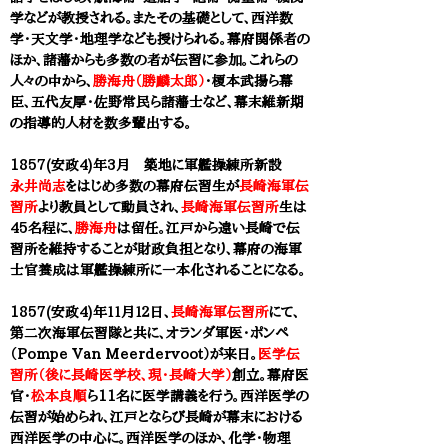
学などが教授される。またその基礎として、西洋数
学・天文学・地理学なども授けられる。幕府関係者の
ほか、諸藩からも多数の者が伝習に参加。これらの
人々の中から、
勝海舟（勝麟太郎）
・榎本武揚ら幕
臣、五代友厚・佐野常民ら諸藩士など、幕末維新期
の指導的人材を数多輩出する。
1857(安政4)年3月 築地に軍艦操練所新設
永井尚志
をはじめ多数の幕府伝習生が
長崎海軍伝
習所
より教員として動員され、
長崎海軍伝習所
生は
45名程に
、
勝海舟
は留任。
江戸から遠い長崎で伝
習所を維持することが財政負担となり、幕府の海軍
士官養成は軍艦操練所に一本化されることになる。
1857(安政4)年１１月１２日、
長崎海軍伝習所
にて、
第二次海軍伝習隊と共に、オランダ軍医・ポンペ
（Pompe Van Meerdervoot）が来日。
医学伝
習所（後に長崎医学校、現・長崎大学）
創立。幕府医
官・
松本良順
ら11名に医学講義を行う。西洋医学の
伝習が始められ、江戸とならび長崎が幕末における
西洋医学の中心に。西洋医学のほか、化学・物理