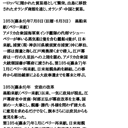
ーロッパに開かれた貿易港として繁栄。出島に移設
されたオランダ商館を通じ、オランダ・中国と貿易。
1853(嘉永6)年7月8日（旧暦・6月3日） 黒船来
航（ペリー来航）
アメリカ合衆国海軍東インド艦隊の代将マシュー・
ペリーが率いる蒸気船2隻を含む艦船4隻が、日本
来航。浦賀（現・神奈川県横須賀市浦賀）沖に停泊、
一部は測量と称し江戸湾奥深くまで侵入。江戸幕
府は一行の久里浜への上陸を認め、アメリカ合衆国
大統領国書が幕府に渡される。翌1854(嘉永7)年
1月にペリー再来航、日米和親条約を締結。この事
件から明治維新による大政奉還までを幕末と呼ぶ。
1853(嘉永6)年 安政の改革
黒船来航（ペリー来航）以来、一気に政局が混乱。江
戸幕府老中首座・阿部正弘が幕政改革を主導。国
家の一大事とし、親藩・譜代・外様を問わず諸大名
に意見を求めるだけでなく、旗本さらには庶民からも
意見を募った。
翌1854(嘉永7)年1月にペリー再来航、日米和親