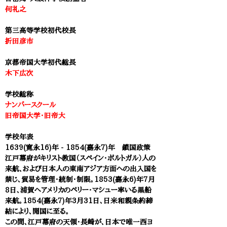
何礼之
第三高等学校初代校長
折田彦市
京都帝国大学初代総長
木下広次
学校総称
ナンバースクール
旧帝国大学・旧帝大
学校年表
1639(寛永16)年 - 1854(嘉永7)年 鎖国政策
江戸幕府がキリスト教国（スペイン・ポルトガル）人の
来航、および日本人の東南アジア方面への出入国を
禁じ、貿易を管理・統制・制限。
1853(嘉永6)年7月
8日、浦賀へアメリカのペリー・マシュー率いる黒船
来航。
1854(嘉永7)年3月31日、日米和親条約締
結により、開国に至る。
この間、江戸幕府の天領・長崎が、
日本で唯一西ヨ