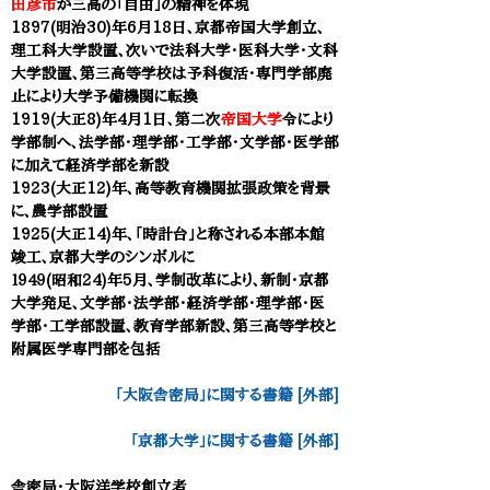
田彦市
が三高の「自由」の精神を体現
1897(明治30)年6月18日、
京都帝国大学
創立、
理工科大学設置、次いで法科大学・医科大学・文科
大学設置、第三高等学校は予科復活・専門学部廃
止により大学予備機関に転換
1919(大正8)年
4月1日
、
第二次
帝国大学
令により
学部制へ、
法学部・理学部・工学部・文学部・医学部
に加えて経済学部を新設
1923(大正12)年
、高等教育機関拡張政策を背景
に、農学部設置
1925(大正14)年
、「時計台」と称される本部本館
竣工、京都大学のシンボルに
１９４９(昭和24)年5月、学制改革により、新制・京都
大学発足、文学部・法学部・経済学部・理学部・医
学部・工学部設置、教育学部新設、第三高等学校と
附属医学専門部を包括
「大阪舎密局」に関する書籍 [外部]
「京都大学」に関する書籍 [外部]
舎密局・大阪洋学校
創立者