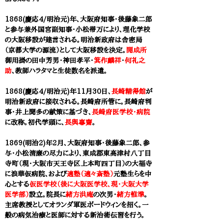
1868(慶応4/明治元)年、大阪府知事・後藤象二郎
と参与兼外国宮副知事・小松帯万により、
理化学校
の大阪移設が建言される。明治新政府は
舎密局
（京都大学の源流）として大阪移設を決定。
開成所
御用掛の田中芳男・神田孝平・
箕作麟祥
・
何礼之
助
、教師ハラタマと生徒数名を派遣。
1868(慶応4/明治元)年11月30日、
長崎精
得館
が
明治新政府に接収される。長崎府所管に。長崎府判
事・井上聞多の献策に基づき、
長崎府医学校・病院
に改称。初代学頭に、
長與專齋
。
1869(明治2)年2月、大阪府知事・後藤象二郎、参
与・小松清廉の尽力により、東成郡東高津村八丁目
寺町（現・大阪市天王寺区上本町四丁目）の大福寺
に浪華仮病院、および
適塾（適々斎塾）
元塾生らを中
心とする
仮医学校（後に大阪医学校、現・大阪大学
医学部）
設立。院長に
緒方洪庵
の次男・
緒方惟準
。
主席教授としてオランダ軍医ボードウィンを招く。一
般の病気治療と医師に対する新治術伝習を行う。