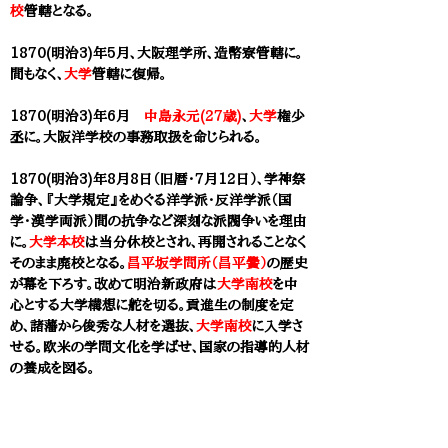
校
管轄となる。
1870(明治3)年5月、
大阪理学所、造幣寮管轄に。
間もなく、
大学
管轄に復帰。
1870(明治3)年6月
中島永元(27歳)
、
大学
権少
丞に。
大阪洋学校
の事務取扱を命じられる。
1870(明治3)年8月8日（旧暦・7月12日）、学神祭
論争、『大学規定』をめぐる洋学派・反洋学派（国
学・漢学両派）間の抗争など深刻な派閥争いを理由
に。
大学本校
は当分休校とされ、再開されることなく
そのまま廃校となる。
昌平坂学問所（昌平黌）
の歴史
が幕を下ろす。改めて明治新政府は
大学南校
を中
心とする大学構想に舵を切る。貢進生の制度を定
め、諸藩から俊秀な人材を選抜、
大学南校
に入学さ
せる。欧米の学問文化を学ばせ、国家の指導的人材
の養成を図る。
1870(明治3)年10月24日、大阪洋学校、大阪開
成所に改称。分局として大阪理学所を併合。語学に