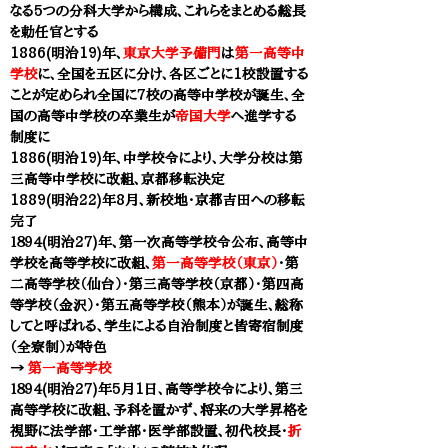
なる5つの分科大学から構成、これらをまとめる総長
を勅任官とする
1886(明治19)年、
東京大学予備門
は
第一高等中
学校
に、全国を五区に分け、各区ごとに1校設置する
ことが定められ全国に7校の高等中学校が誕生、全
国の高等中学校の卒業生が
帝国大学
へ進学する
制度に
1886(明治19)年、中学校令により、大学分校は第
三高等中学校に改組、京都移転決定
1889(明治22)年8月、
新校地・京都吉田への移転
完了
１８９４(明治27)年、第一次高等学校令公布、高等中
学校を高等学校に改組、
第一高等学校（東京）
・第
二高等学校（仙台）・第三高等学校（京都）・第四高
等学校（金沢）・第五高等学校（熊本）が
誕生、総称
してと呼ばれる、
学生による自治制度と皆寄宿制度
（全寮制）が特色
​→
第一高等学校
１８９４(明治27)年5月1日、高等学校令により、第三
高等学校に改組
、予科を置かず、
将来の大学昇格を
視野に
法学部・工学部・医学部設置、初代校長・
折