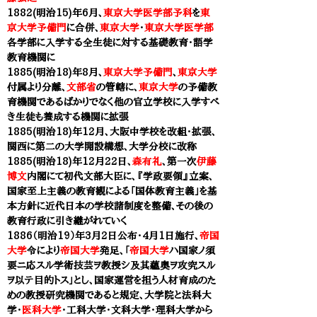
1882(明治15)年6月、
東京
大学医学部予科
を
東
京大学予備門
に合併、
東京大学
・
東京大学医学部
各学部に入学する全生徒に対する基礎教育・語学
教育機関に
1885(
明治18)年8月、
東京大学予備門
、
東京大学
付属より分離、
文部省
の管轄に、
東京大学
の予備教
育機関であるばかりでなく他の官立学校に入学すべ
き生徒も養成する機関に拡張
1885(明治18)年12月、
大阪中学校
を改組・拡張、
関西に第二の大学開設構想、
大学分校
に改称
1885(明治18)年12月22日、
森有礼
、第一次
伊藤
博文
内閣にて初代文部大臣に、『学政要領』立案、
国家至上主義の教育観による
「国体教育主義」を基
本方針に近代日本の学校諸制度を整備、その後の
教育行政に引き継がれていく
1886（明治19）年3月2日公布・4月1日施行、
帝国
大学
令により
帝国大学
発足、「
帝国大学
ハ国家ノ須
要ニ応スル学術技芸ヲ教授シ及其蘊奥ヲ攻究スル
ヲ以テ目的トス」とし、国家運営を担う人材育成のた
めの教授研究機関であると規定、大学院と法科大
学・
医科大学
・工科大学・文科大学・理科大学から