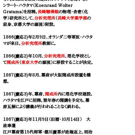
ンラート・ハラタマ（Koenraad Wolter
Gratama）を招聘。
長崎精
得館
の物理・舎密（化
学）研究所として、
分析
究理所
（
長崎大学薬学部
の
前身、
京都大学
の源流）附設。
1866(慶応2)年2月9日、オランダ二等軍医・ハラタ
マが来日。
分析究理所
教師に。
1866(慶応2)年10月、
分析究理所
、理化学校とし
て
開成所
（
東京大学
の源流）に移設することが決定。
1867(慶応3)年8月、幕府が大阪開成所設置を構
想。
1867(慶応3)年、幕府、
開成所
内に理化学校建設。
ハラタマを江戸に招聘。翌年春の開講を予定
も、幕
府瓦解により講義が行われることなく終わる。
1867(慶応3)年11月9日（旧暦・１０月14日） 大
政奉還
江戸幕府第15代将軍・徳川慶喜が政権返上、明治