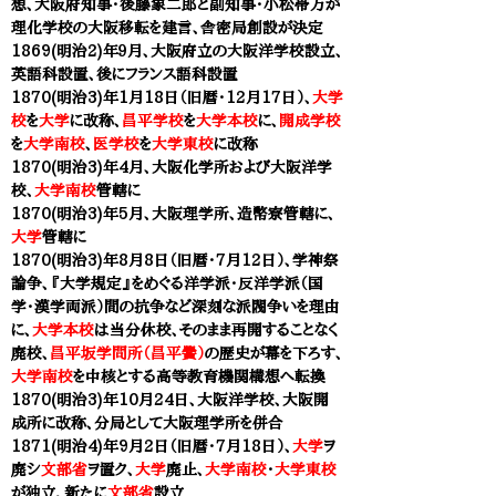
想、大阪府知事・後藤象二郎と副知事
・
小松帯万が
理化学校の大阪移転を建言、舎密局創設が決定
1869(明治2)年９月、大阪府立の大阪洋学校設立
、
英語科設置、後にフランス語科設置
1870(明治3)年1月18日（旧暦・12月17日）、
大学
校
を
大学
に改称、
昌平学校
を
大学本校
に、
開成学校
を
大学南校
、
医学校
を
大学東校
に改称
1870(明治3)年4月、大阪化学所および大阪洋学
校、
大学南校
管轄に
1870(明治3)年5月、
大阪理学所、造幣寮管轄に、
大学
管轄に
1870(明治3)年8月8日（旧暦・7月12日）、学神祭
論争、『大学規定』をめぐる洋学派・反洋学派（国
学・漢学両派）間の抗争など深刻な派閥争いを理由
に、
大学本校
は当分休校、そのまま再開することなく
廃校、
昌平坂学問所（昌平黌）
の歴史が幕を下ろす、
大学南校
を中核とする高等教育機関構想へ転換
1870(明治3)年10月24日、大阪洋学校、大阪開
成所に改称、分局として大阪理学所を併合
1871(明治4)年9月2日（旧暦・7月18日）、
大学
ヲ
廃シ
文部省
ヲ置ク、
大学
廃止、
大学南校
・
大学東校
が独立、新たに
文部省
設立