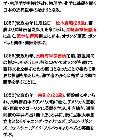
学・生理学等も授けられ、物理学・化学に基礎を置く
日本の近代医学の始まりとなる。
1857(安政4)年１１月１２日
松本良順(26歳)
、幕
府より長崎伝習之御用を命じられ、
長崎海軍伝習所
に赴く。
医学伝習所
創立に奔走。オランダ軍医・ポン
ペより蘭学・蘭医を学ぶ。
1859(安政6)年、
長崎海軍伝習所
閉鎖。設置期間
は短かったが、江戸時代においてオランダを通じて
西洋文化を学ぶための窓口となったことで極めて重
要な役割を果たした。洋学者の多くは先ずは長崎で
蘭学を学ぶことに。
1859(安政6)年
何礼之(20歳)
、鄭幹輔に率いら
れ、長崎停泊中のアメリカ船に赴く。アメリカ人宣教
師・医師マクゴーワンに英語を学ぶ。引き続き、通詞
同僚の平井希昌（義十郎）と共に、
後に立教大学創
立者となるチャニング・ウィリアムズ
、ジョン・リギン
ズ、ウォルシュ、グイド・フルベッキより本式の英語を
学ぶ。