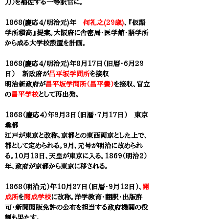
刀）を補佐する一等訳官に。
1868(慶応4/明治元)年
何礼之(29歳)
、『仮語
学所積高』提案。大阪府に舎密局・医学館・語学所
から成る大学校設置を計画。
1868(慶応4/明治元)年8月17日（旧暦・6月29
日） 新政府が
昌平坂学問所
を接収
明治新政府が
昌平坂学問所（昌平黌）
を接収、官立
の
昌平学校
として再出発。
1868（慶応4）年9月3日（旧暦・7月17日） 東京
奠都
江戸が東京と改称。京都との東西両京とした上で、
都として定められる。9月、元号が明治に改められ
る。10月13日、天皇が東京に入る。1869（明治2）
年、政府が京都から東京に移される。
1868（明治元）年10月27日（旧暦・9月12日）、
開
成所
を
開成学校
に改称。洋学教育・翻訳・出版許
可・新聞開版免許の公布を担当する政府機関の役
割も果たす。