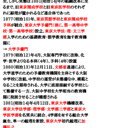
生、しかし実態は1881(明治14)年の組織改革に至
るまで、旧
東京開成学校
と旧
東京医学校
のそれぞ
れに綜理が置かれるなど連合体であった
1877（明治10）年、
東京英語学校
と
東京開成学校
予科
が統合、
東京大学予備門（後に、第一高等中学
校・第一高等学校）
設立、
東京大学法・理・文三学
部
入学のための基礎教育・語学教育を施す教育機
関に
​→
大学予備門
1879（明治12）年4月、
大阪専門学校
に改称、化
学・医学よりなる本科（４年）、予科（4年）設置
1880（明治13）年12月11日、
文部省
通達により、
大学進学のための予備教育機関を主体とする大阪
中学校に改組、中学校の運営が未整備な中、模範と
なることを期待される、大学に直接接続する学校とし
て整備する一方、大阪中学校を大学相当の教育機
関に発展させることが構想される
1881(明治14)年4月12日、
東京大学
機構改革、
東京大学法学部・理学部・文学部三学部
と
東京大
学医学部
を名実共に統合、4学部を有する総合大学
誕生、単一の総理を新設、
東京大学
初代総理に
加
藤弘之