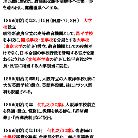
形式面に留めた。封建的な藩体制解体への第一歩
を踏み出し、廃藩置県へと至る。
1869(明治2)年8月15日（旧暦・7月8日）
大学
校
設立
明治新政府官立の高等教育機関
として、
昌平学校
を本校に、
開成学校
・
医学校
を分局とする
大学校
（
東京大学
の前身）設立。教育機関としての役割だ
けでなく、日本全国の学校行政を管轄する官庁を兼
ねるとされた（
文部科学省
の前身）。松平春獄が学
長・長官に相当する大学別当に就任。
1869(明治2)年９月、大阪府立の大阪洋学校（後に
大阪英語学校）設立。英語科設置。後にフランス語
科も設置される。
1869(明治2)年
何礼之(30歳)
、大阪洋学校創立
を発議・設立。督務に。教鞭を執る傍ら、『経済便
蒙』・『西洋法制』など訳出。
1869(明治2)年10月
何礼之(30歳)
、舎密局
の
大学校
移管を発案。舎密局を理化二学の高等教育