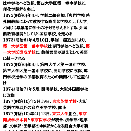
は中学校へと改組、第四大学区第一番中学校に、
理化学課程を廃止
1873(明治6)年4月、学制二編追加、「専門学校」を
外国教師によって教授する高尚な学校とし、「大学」
と同じく卒業者に学士の称号を与えるとする、外国
語教育機関として「外国語学校」を定める
1873（明治6）年4月10日、学制二編追加により、
第一大学区第一番中学校
は専門学校へと改組、
第
一大学区開成学校
に、教授言語が原則として英語
に統一される
1873(明治6)年4月、第四大学区第一番中学校、
第三大学区第一番中学校に、開明学校に改称、専
門学校進学の予備教育のための機関として位置付
け
1874（明治7）年5月、開明学校、大阪外国語学校
に改称
1877(明治10)年2月19日、
東京英語学校
・大阪
英語学校以外の官立英語学校、廃止
1877(明治10)年4月12日、
東京大学
創立、
東京
開成学校本科
と
東京医学校
が統合、法学部・理学
部・文学部・医学部の4学部からなる総合大学が誕