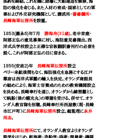
条約を締結。これを機に諸藩に大船建造を解禁、海
防の強化を命じる。また人材の育成・国家としての軍
事および外交研究機関として、講武所・
蕃書調所
・
長崎海軍伝習所
を設置。
1853(嘉永6)年7月
勝海舟(31歳)
、老中首座・
阿部正弘の意見募集に対し、海防意見書提出。西
洋式兵学校設立と正確な官板翻訳書刊行の必要を
説く。これが阿部正弘の目に留まる。
1855(安政2)年
長崎海軍伝習所
設立
ペリー来航後間もなく、海防強化を急務とする江戸
幕府は西洋式軍艦の輸入を決定。オランダ商館長
の勧めにより、海軍士官養成のための教育機関設立
を決める。長崎奉行を通じ、オランダから練習艦とし
て帆船（後の観光丸）の寄贈を受ける。併せて、オラ
ンダ人教官隊を招聰。長崎奉行所西屋敷（現・長崎
市江戸町）に
長崎海軍伝習所
設立。総監理に
永井
尚志
。
長崎海軍伝習所
にて、オランダ人教官よりオランダ
語学をはじめ、航海術・造船学・砲術・測量術・機関