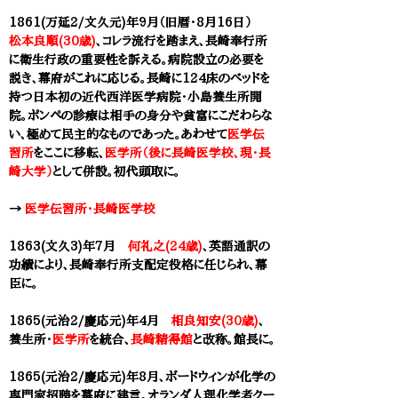
1861(万延2/文久元)年9月（旧暦・8月16日）
松本良順(30歳)
、コレラ流行を踏まえ、長崎奉行所
に衛生行政の重要性を訴える。病院設立の必要を
説き、幕府がこれに応じる。長崎に124床のベッドを
持つ日本初の近代西洋医学病院・小島養生所開
院。ポンペの診療は相手の身分や貧富にこだわらな
い、極めて民主的なものであった。あわせて
医学伝
習所
をここに移転、
医学所（後に長崎医学校、現・長
崎大学）
として併設。初代頭取に。
→
医学伝習所・長崎医学校
1863(文久3)年7月
何礼之(24歳)
、英語通訳の
功績により、長崎奉行所支配定役格に任じられ、幕
臣に。
1865(元治2/慶応元)年4月
相良知安(30歳)
、
養生所・
医学所
を統合、
長崎精
得館
と改称。館長に。
1865(元治2/慶応元)年8月、ボードウィンが化学の
専門家招聘を幕府に建言。オランダ人理化学者クー