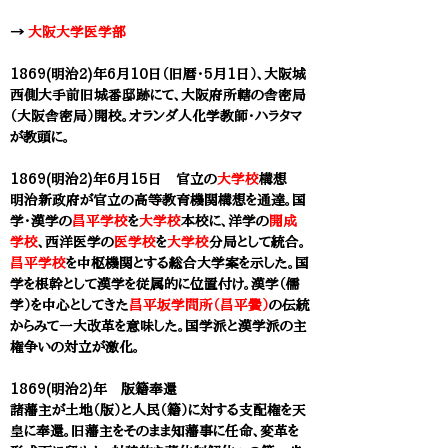
​→
大阪大学医学部
1869(明治2)年6月10日（旧暦・5月1日）、大阪城
西側大手前旧城番邸跡にて、大阪府所轄の
舎密局
（大阪舎密局）
開校。オランダ人化学教師・ハラタマ
が教頭に。
1869(明治2)年6月15日 官立の
大学校
構想
明治新政府が官立の高等教育機関構想を通達。国
学・漢学の
昌平学校
を
大学校
本校に、洋学の
開成
学校
、西洋医学の
医学校
を
大学校
分局として統合。
昌平学校
を中枢機関とする総合大学案を示した。国
学を根幹として漢学を従属的に位置付け。
漢学（儒
学）を中心としてきた
昌平坂学問所（昌平黌）
の伝統
からみて一大改革を意味した。国学派と漢学派の主
権争いの対立が激化。
1869(明治2)年 版籍奉還
諸藩主が土地（版）と人民（籍）に対する支配権を天
皇に奉還。旧藩主をそのまま知藩事に任命、変革を